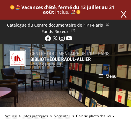
​
Vacances d'été, fermé du 13 juillet au 31
août
inclus. ​
X
Aller
Catalogue du Centre documentaire de l’IPT-Paris
au
Fonds Ricœur
Facebook
X
Instagram
YouTube
contenu
Menu
Accueil
Infos pratiques
S’orienter
Galerie photo des lieux