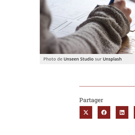
Photo de
Unseen Studio
sur
Unsplash
Partager
SHARE
SHARE
SHA
ON
ON
ON
X
FACEBOOK
LINK
(TWITTER)