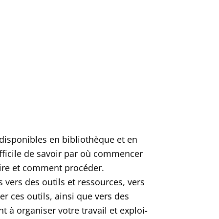
is­po­nibles en biblio­thèque et en
f­fi­cile de savoir par où com­men­cer
re et com­ment pro­cé­der.
ns vers des outils et res­sources, vers
ser ces outils, ain­si que vers des
à orga­ni­ser votre tra­vail et exploi­