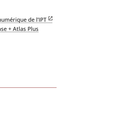
umé­rique de l’IPT
se + Atlas Plus