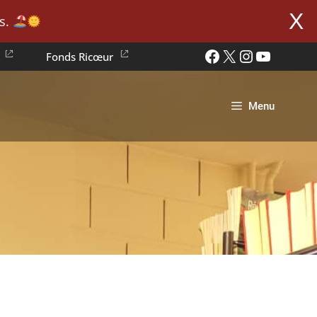
X
. ​
Facebook
X
Instagram
YouTube
Fonds Ricœur
Menu