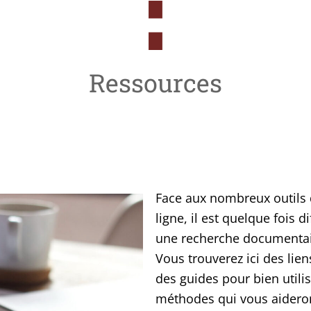
Ressources
Face aux nom­breux outils d
ligne, il est quelque fois di
une recherche docu­men­tai
Vous trou­ve­rez ici des lie
des guides pour bien uti­li­
méthodes qui vous aide­ront 