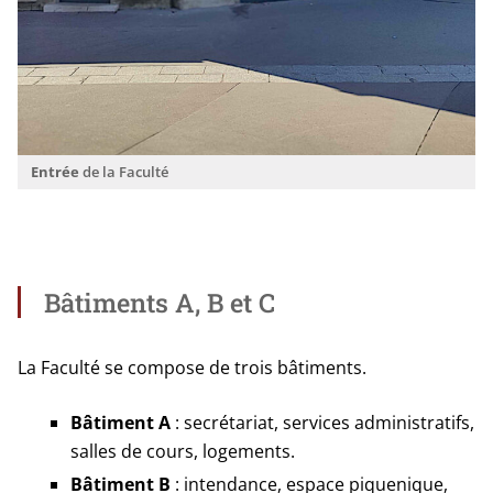
Entrée
de la Faculté
Bâtiments A, B et C
La Faculté se com­pose de trois bâtiments.
Bâtiment
A
: secré­ta­riat, ser­vices admi­nis­tra­tifs,
salles de cours, logements.
Bâtiment
B
: inten­dance, espace pique­nique,