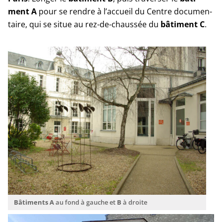
ment
A
pour se rendre à l’ac­cueil du Centre docu­men­
taire, qui se situe au rez-de-chaus­sée du
bâti­ment
C
.
Bâtiments
A
au fond à gauche et
B
à droite