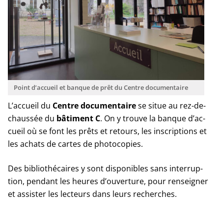
Point d’ac­cueil et banque de prêt du Centre documentaire
L’accueil du
Centre docu­men­taire
se situe au rez-de-
chaus­sée du
bâti­ment C
. On y trouve la banque d’ac­
cueil où se font les prêts et retours, les ins­crip­tions et
les achats de cartes de photocopies.
Des biblio­thé­caires y sont dis­po­nibles sans inter­rup­
tion, pen­dant les heures d’ou­ver­ture, pour ren­sei­gner
et assis­ter les lec­teurs dans leurs recherches.