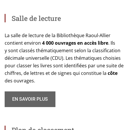
Salle de lecture
La salle de lec­ture de la Bibliothèque Raoul-Allier
contient envi­ron
4 000 ouvrages
en accès libre
. Ils
y sont clas­sés thé­ma­ti­que­ment selon la clas­si­fi­ca­tion
déci­male uni­ver­selle (CDU). Les thé­ma­tiques choi­sies
pour clas­ser les livres sont iden­ti­fiées par une suite de
chiffres, de lettres et de signes qui consti­tue la
côte
des ouvrages.
EN SAVOIR PLUS
Plan de classement