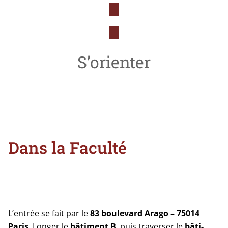
S’orienter
Dans la Faculté
L’entrée se fait par le
83 bou­le­vard Arago – 75014
Paris
. Longer le
bâti­ment
B
, puis tra­ver­ser le
bâti­