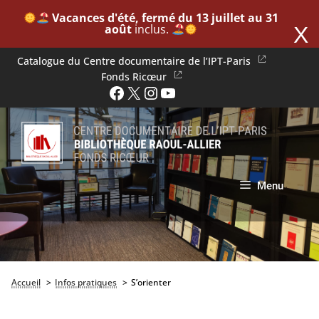
​
Vacances d'été, fermé du 13 juillet au 31
août
inclus. ​
X
Aller
Catalogue du Centre documentaire de l’IPT-Paris
au
Fonds Ricœur
Facebook
X
Instagram
YouTube
contenu
Menu
Accueil
Infos pratiques
S’orienter