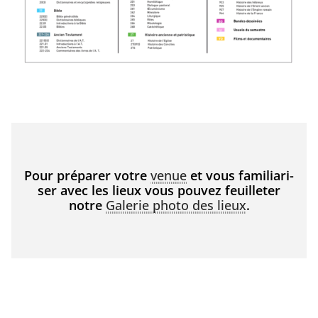
Pour pré­pa­rer votre
venue
et vous fami­lia­ri­
ser avec les lieux vous pou­vez feuille­ter
notre
Galerie pho­to des lieux
.