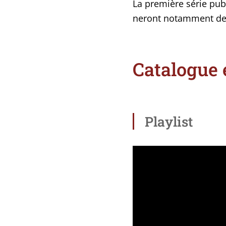
La pre­mière série publ
ne­ront notam­ment de
Catalogue 
Playlist