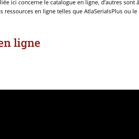
iée ici concerne le cata­logue en ligne, d’autres sont à
s res­sources en ligne telles que AtlaSerialsPlus ou l
en ligne