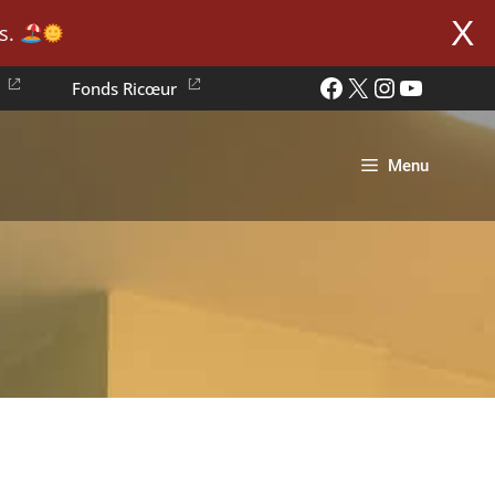
X
. ​
Facebook
X
Instagram
YouTube
Fonds Ricœur
Menu