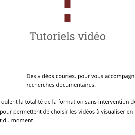
Tutoriels vidéo
Des vidéos courtes, pour vous accom­pa­gn
recherches documentaires.
oulent la tota­li­té de la for­ma­tion sans inter­ven­tion 
pour per­mettent de choi­sir les vidéos à visua­li­ser en
­rêt du moment.