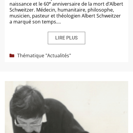
e
nais­sance et le 60
anni­ver­saire de la mort d’Albert
Schweitzer. Médecin, huma­ni­taire, phi­lo­sophe,
musi­cien, pas­teur et théo­lo­gien Albert Schweitzer
a mar­qué son temps.…
LIRE PLUS
Catégories
Thématique "Actualités"