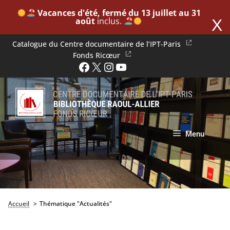
​
Vacances d'été, fermé du 13 juillet au 31
août
inclus. ​
X
Aller
Catalogue du Centre documentaire de l’IPT-Paris
au
Fonds Ricœur
Facebook
X
Instagram
YouTube
contenu
Menu
Accueil
Thématique "Actualités"