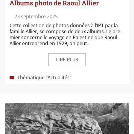
Albums photo de Raoul Allier
23 septembre 2025
Cette col­lec­tion de pho­tos don­nées à l’IPT par la
famille Allier, se com­pose de deux albums. Le pre­
mier concerne le voyage en Palestine que Raoul
Allier entre­prend en 1929, on peut…
LIRE PLUS
Catégories
Thématique "Actualités"