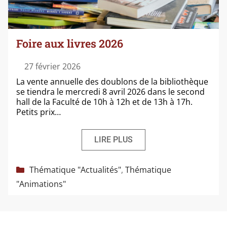
Foire aux livres 2026
27 février 2026
La vente annuelle des dou­blons de la biblio­thèque
se tien­dra le mer­cre­di 8 avril 2026 dans le second
hall de la Faculté de 10h à 12h et de 13h à 17h.
Petits prix…
LIRE PLUS
Catégories
Thématique "Actualités"
,
Thématique
"Animations"