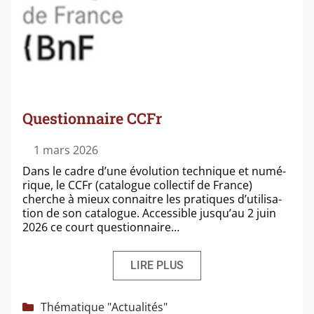
Questionnaire CCFr
1 mars 2026
Dans le cadre d’une évo­lu­tion tech­nique et numé­
rique, le CCFr (cata­logue col­lec­tif de France)
cherche à mieux connaitre les pra­tiques d’u­ti­li­sa­
tion de son cata­logue. Accessible jus­qu’au 2 juin
2026 ce court questionnaire…
LIRE PLUS
Catégories
Thématique "Actualités"