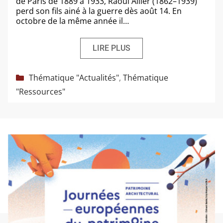
de Paris de 1889 à 1933, Raoul Allier (1862–1939)
perd son fils ainé à la guerre dès août 14. En
octobre de la même année il…
LIRE PLUS
Catégories
Thématique "Actualités"
,
Thématique
"Ressources"