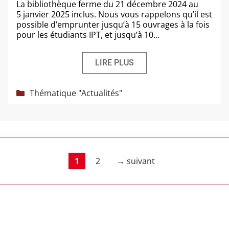
La biblio­thèque ferme du 21 décembre 2024 au
5 jan­vier 2025 inclus. Nous vous rap­pe­lons qu’il est
pos­sible d’emprunter jus­qu’à 15 ouvrages à la fois
pour les étu­diants IPT, et jus­qu’à 10…
LIRE PLUS
Catégories
Thématique "Actualités"
Page
Page
1
2
→
suivant