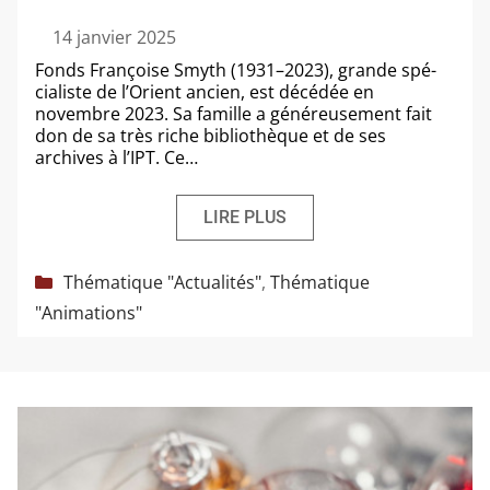
14 janvier 2025
Fonds Françoise Smyth (1931–2023), grande spé­
cia­liste de l’Orient ancien, est décé­dée en
novembre 2023. Sa famille a géné­reu­se­ment fait
don de sa très riche biblio­thèque et de ses
archives à l’IPT. Ce…
LIRE PLUS
Catégories
Thématique "Actualités"
,
Thématique
"Animations"